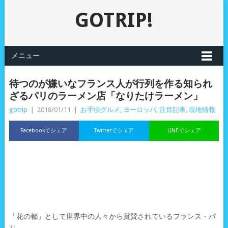
GOTRIP!
メニュー
待つのが嫌いなフランス人が行列を作る知られ
ざるパリのラーメン店「なりたけラーメン」
gotrip
|
2018/01/11
|
お手頃グルメ
,
ヨーロッパ
,
注目記事
,
現地情報
Facebookでシェア
Twitterでシェア
LINEでシェア
「花の都」として世界中の人々から賞賛されているフランス・パ