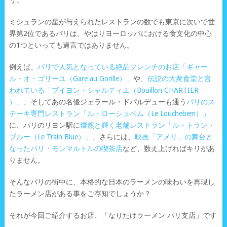
リ。
ミシュランの星が与えられたレストランの数でも東京に次いで世
界第2位であるパリは、やはりヨーロッパにおける食文化の中心
の1つといっても過言ではありません。
例えば、
パリで人気となっている絶品フレンチのお店「ギャー
ル・オ・ゴリーユ（Gare au Gorille）」
や、
伝説の大衆食堂と言
われている「ブイヨン・シャルティエ（Bouillon CHARTIER
）」
、そしてあの名優ジェラール・ドパルデューも通う
パリのス
テーキ専門レストラン「ル・ローシュベム（Le Louchebem）」
に、パリのリヨン駅に
燦然と輝く老舗レストラン「ル・トラン・
ブルー（Le Train Blue）」
、さらには、
映画「アメリ」の舞台と
なったパリ・モンマルトルの喫茶店
など、数え上げればキリがあ
りません。
そんなパリの街中に、本格的な日本のラーメンの味わいを再現し
たラーメン店がある事をご存知でしょうか？
それが今回ご紹介するお店、「なりたけラーメン パリ支店」です