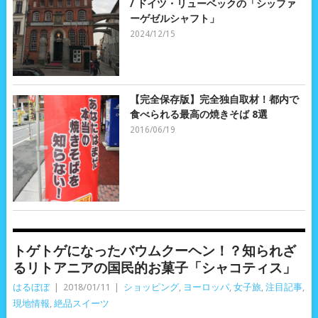
/ ドイツ・リューベックの「シッファ
ーゲゼルシャフト」
2024/12/15
【完全保存版】完全独自取材！都内で
食べられる最高の焼きそば 8選
2016/06/19
トゲトゲになったバウムクーヘン！？知られざ
るリトアニアの国民的お菓子「シャコティス」
はるぼぼ
|
2018/01/11
|
ショッピング
,
ヨーロッパ
,
女子旅
,
注目記事
,
現地情報
,
絶品スイーツ