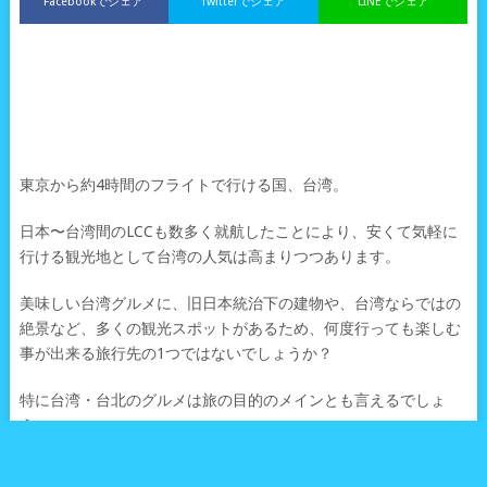
Facebookでシェア
Twitterでシェア
LINEでシェア
東京から約4時間のフライトで行ける国、台湾。
日本〜台湾間のLCCも数多く就航したことにより、安くて気軽に
行ける観光地として台湾の人気は高まりつつあります。
美味しい台湾グルメに、旧日本統治下の建物や、台湾ならではの
絶景など、多くの観光スポットがあるため、何度行っても楽しむ
事が出来る旅行先の1つではないでしょうか？
特に台湾・台北のグルメは旅の目的のメインとも言えるでしょ
う。
例えば、台湾グルメの代表格の1つ「小籠包」で言えば、
小籠包