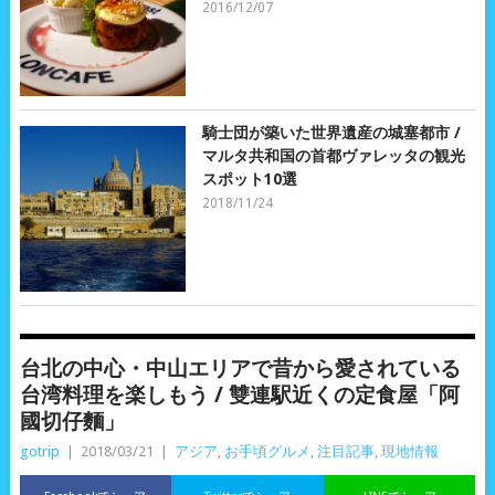
2016/12/07
騎士団が築いた世界遺産の城塞都市 /
マルタ共和国の首都ヴァレッタの観光
スポット10選
2018/11/24
台北の中心・中山エリアで昔から愛されている
台湾料理を楽しもう / 雙連駅近くの定食屋「阿
國切仔麵」
gotrip
|
2018/03/21
|
アジア
,
お手頃グルメ
,
注目記事
,
現地情報