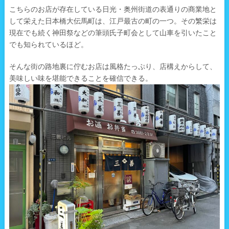
こちらのお店が存在している日光・奥州街道の表通りの商業地と
して栄えた日本橋大伝馬町は、江戸最古の町の一つ。その繁栄は
現在でも続く神田祭などの筆頭氏子町会として山車を引いたこと
でも知られているほど。
そんな街の路地裏に佇むお店は風格たっぷり、店構えからして、
美味しい味を堪能できることを確信できる。