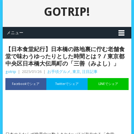
GOTRIP!
メニュー
【日本食堂紀行】日本橋の路地裏に佇む老舗食
堂で味わうゆったりとした時間とは？ / 東京都
中央区日本橋大伝馬町の「三善（みよし）」
gotrip
|
2025/01/26
|
お手頃グルメ
,
東京
,
注目記事
Facebookでシェア
Twitterでシェア
LINEでシェア