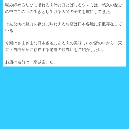
噛み締めるたびに溢れる肉汁とほとばしるウマミは、悠久の歴史
の中でこの世の生きとし生ける人間の全てを虜にしてきた。
そんな肉の魅力を存分に味わえるお店は日本各地に多数存在して
いる。
今回はさまざまな日本各地にある肉の美味しいお店の中から、東
京・自由が丘に存在する老舗の焼肉店をご紹介したい。
お店の名前は「京城園」だ。
・昭和49年（1974年）創業の老舗焼肉店、それが「京城園」
こちらのお店、昭和49年（1974年）の創業当時から自由が丘の地
元の方々を魅了し続けているお店。
昭和49年（1974年）と言えば、佐藤栄作がノーベル平和賞を受賞
し、長嶋茂雄氏が現役を引退、そしてハローキティが誕生するな
ど、大きな出来事が起きた時代。
そんな時代に創業したお店は、いまなお愛され続けているのだ。