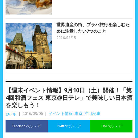
世界遺産の街、プラハ旅行を楽しむた
めに注意したい7つのこと
2016/09/15
【週末イベント情報】9月10日（土）開催！「第
4回和酒フェス 東京@日テレ」で美味しい日本酒
を楽しもう！
gotrip
|
2016/09/06
|
イベント情報
,
東京
,
注目記事
Facebookでシェア
Twitterでシェア
LINEでシェア