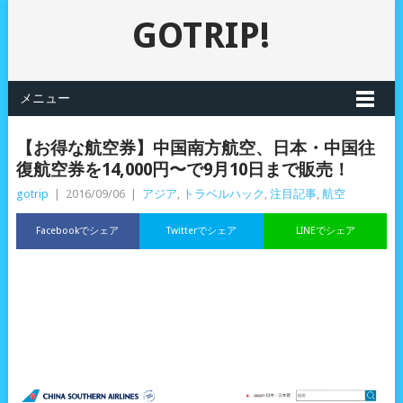
GOTRIP!
メニュー
【お得な航空券】中国南方航空、日本・中国往
復航空券を14,000円〜で9月10日まで販売！
gotrip
|
2016/09/06
|
アジア
,
トラベルハック
,
注目記事
,
航空
Facebookでシェア
Twitterでシェア
LINEでシェア